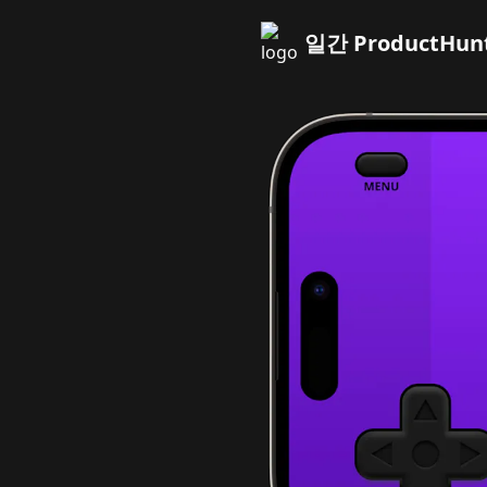
일간 ProductHun