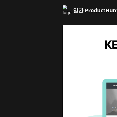
일간 ProductHun