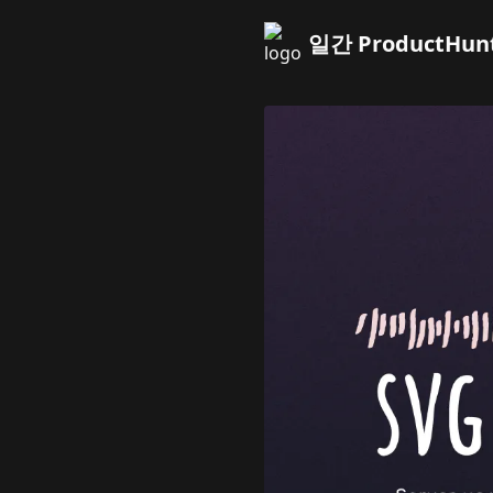
일간 ProductHun