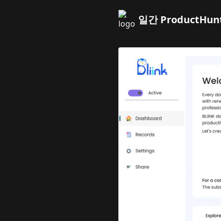
일간 ProductHun