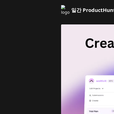
일간 ProductHun