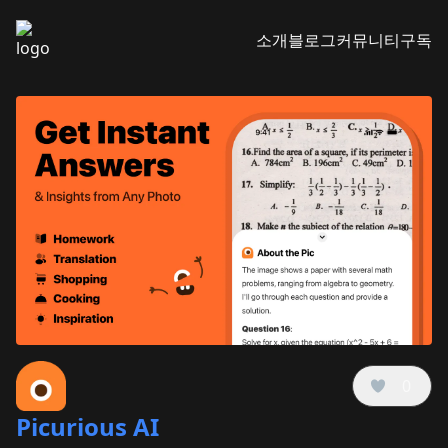
소개
블로그
커뮤니티
구독
0
Picurious AI