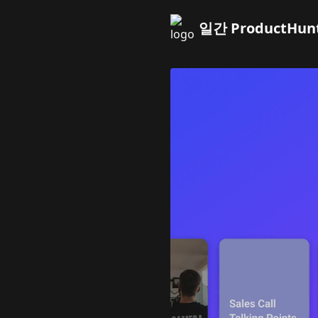
일간 ProductHun