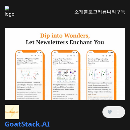
소개
블로그
커뮤니티
구독
0
GoatStack.AI