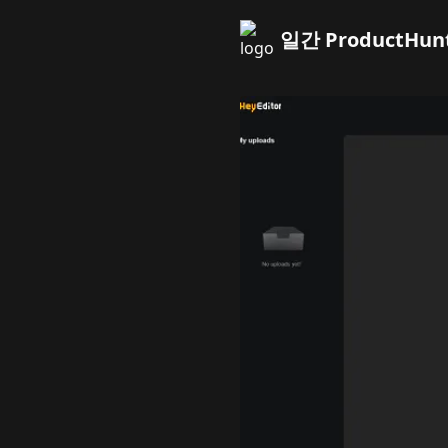
일간 ProductHun