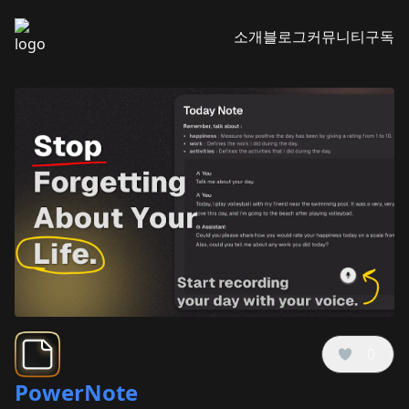
소개
블로그
커뮤니티
구독
0
PowerNote