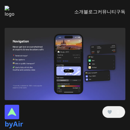
소개
블로그
커뮤니티
구독
0
byAir