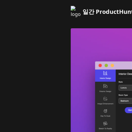
일간 ProductHun