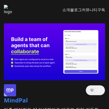
소개
블로그
커뮤니티
구독
0
MindPal