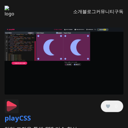
소개
블로그
커뮤니티
구독
0
playCSS