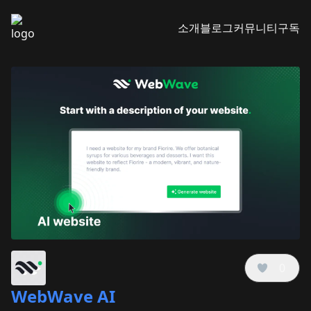
소개
블로그
커뮤니티
구독
0
WebWave AI